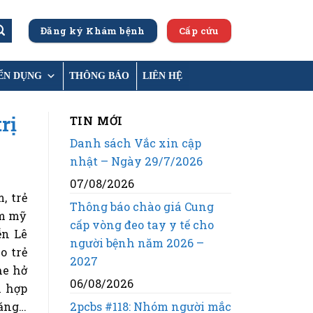
Đăng ký Khám bệnh
Cấp cứu
ỂN DỤNG
THÔNG BÁO
LIÊN HỆ
rị
TIN MỚI
Danh sách Vắc xin cập
nhật – Ngày 29/7/2026
07/08/2026
, trẻ
Thông báo chào giá Cung
ẩm mỹ
cấp vòng đeo tay y tế cho
ễn Lê
người bệnh năm 2026 –
o trẻ
2027
he hở
06/08/2026
i hợp
2pcbs #118: Nhóm người mắc
năng…