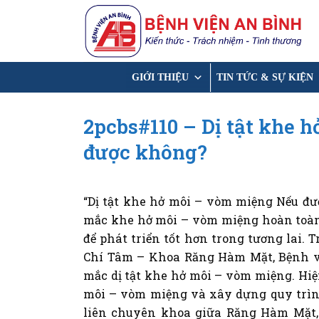
Chuyển
đến
nội
dung
GIỚI THIỆU
TIN TỨC & SỰ KIỆN
2pcbs#110 – Dị tật khe h
được không?
“Dị tật khe hở môi – vòm miệng Nếu đượ
mắc khe hở môi – vòm miệng hoàn toàn
để phát triển tốt hơn trong tương lai. 
Chí Tâm – Khoa Răng Hàm Mặt, Bệnh việ
mắc dị tật khe hở môi – vòm miệng. Hiệ
môi – vòm miệng và xây dựng quy trình 
liên chuyên khoa giữa Răng Hàm Mặt,