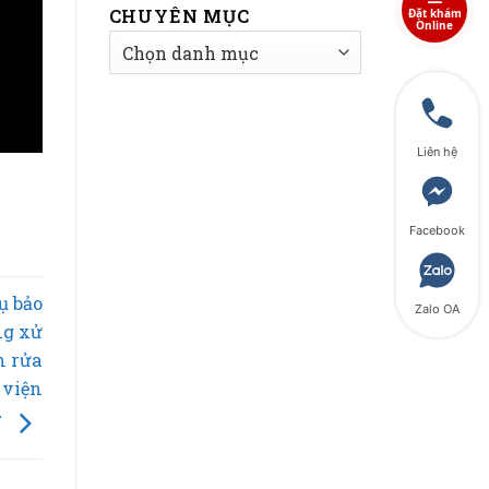
CHUYÊN MỤC
Đặt khám
Online
CHUYÊN
MỤC
Liên hệ
Facebook
ụ bảo
Zalo OA
ng xử
n rửa
 viện
7