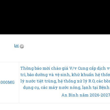
ng lượt: 58
, Hôm nay: 1
Thông báo mời chào giá V/v Cung cấp dịch v
trì, bảo dưỡng và vệ sinh, khử khuẩn hệ thố
lý nước tiệt trùng, hệ thống xử lý R.O, các bồ
 1000MG
dụng cụ, các máy nước nóng, lạnh tại Bệnh
An Bình năm 2026-202