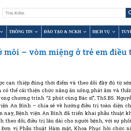
THÔNG TIN
ĐÀO TẠO & NCKH
DỊCH VỤ
TUY
ở môi – vòm miệng ở trẻ em điều t
c can thiệp đúng thời điểm và theo dõi đầy đủ từ sớm
 có thể cải thiện chức năng ăn uống, phát âm và th
Trong chương trình “2 phút cùng Bác sĩ”, ThS.BS. Nguy
n An Bình – chia sẻ về hướng điều trị toàn diện ch
n nay, Bệnh viện An Bình đã triển khai phẫu thuật k
theo dõi, điều trị lâu dài cho người bệnh, với sự phố
 Đơn vị Phẫu thuật Hàm mặt, Khoa Phục hồi chức 