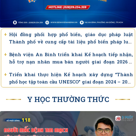
+
Hội đồng phối hợp phổ biến, giáo dục pháp luật
Thành phố về cung cấp tài liệu phổ biến pháp luật
trên website và mạng xã hội (kỳ Quý II năm 2026)
+
Bệnh viện An Bình triển khai Kế hoạch tiếp nhận,
hỗ trợ nạn nhân mua bán người giai đoạn 2026 –
2030
+
Triển khai thực hiện Kế hoạch xây dựng “Thành
phố học tập toàn cầu UNESCO” giai đoạn 2024 – 2030
trong 06 tháng cuối năm 2026
+
Thông báo khảo sát nhu cầu tham gia Ngày hội việc
Y HỌC THƯỜNG THỨC
làm ngành Y tế Thành phố Hồ Chí Minh lần thứ IV
– năm 2026
+
Hướng dẫn cài đặt ứng dụng “Công dân số Thành
phố Hồ Chí Minh”
+
Danh sách 62 Bệnh hiếm, hiểm nghèo không cần