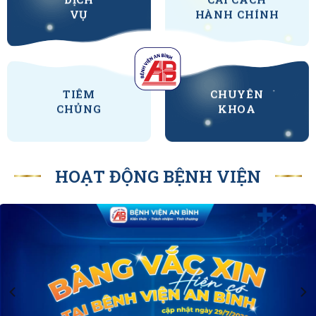
+
Phẫu thuật thành công trường hợp xương cá gây
VỤ
HÀNH CHÍNH
thủng ruột (12/3/2026)
+
Bệnh viện An Bình tăng cường hợp tác quốc tế: Đón
tiếp Đoàn thứ ba từ Trường Sức khoẻ Liên ngành –
Đại Học Curtin (Úc) trong năm 2025
TIÊM
CHUYÊN
CHỦNG
KHOA
HOẠT ĐỘNG BỆNH VIỆN