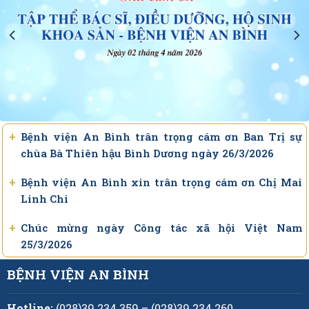
bệnh, chữa bệnh Tháng 12.2025 (Bổ sung)
+
Danh sách người hoàn thành thực hành khám
bệnh, chữa bệnh Tháng 4.2026
+
Danh sách người thực hành khám bệnh, chữa bệnh
tháng 4 năm 2026
+
+
Thông báo chiêu sinh các lớp thực hành khám chữa
Bệnh viện An Bình trân trọng cám ơn Ban Trị sự
bệnh tại Bệnh viện An Bình 16/3/2026
chùa Bà Thiên hậu Bình Dương ngày 26/3/2026
+
+
Danh sách người hoàn thành thực hành khám
Bệnh viện An Bình xin trân trọng cám ơn Chị Mai
bệnh, chữa bệnh Tháng 3.2026
Linh Chi
+
Chúc mừng ngày Công tác xã hội Việt Nam
25/3/2026
BỆNH VIỆN AN BÌNH
+
Bệnh viện An Bình chăm lo, hỗ trợ chi phí điều trị
cho người bệnh có hoàn cảnh khó khăn
Hotline:
(028)39.234.359 – (028)39.234.260