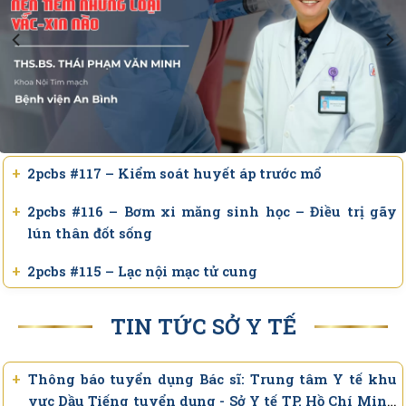
giấy chuyển tuyến vẫn được hưởng 100% BHYT.
+
Ngón chân sưng đau suốt nhiều ngày, nguyên nhân
từ miếng miểng chai… từ 2 năm trước
+
Mở rộng quyền lợi BHYT khi khám ngoại trú trái
tuyến từ ngày 01/7/2026
+
2pcbs #117 – Kiểm soát huyết áp trước mổ
+
Bệnh viện An Bình triển khai kỹ thuật nội soi tán
sỏi thận bằng ống soi mềm, mở rộng điều trị ít xâm
+
2pcbs #116 – Bơm xi măng sinh học – Điều trị gãy
lấn cho người bệnh
lún thân đốt sống
+
Sở Y tế TP.HCM: Cập nhật danh sách cơ sở đăng ký
khám sức khoẻ định kỳ miễn phí người dân (12g00
+
2pcbs #115 – Lạc nội mạc tử cung
ngày 10/6/2026)
+
2pcbs #114 – Viêm mũi xoang và các biến chứng
TIN TỨC SỞ Y TẾ
+
2pcbs #113 – Tẩy trắng răng có làm mòn răng
không?
+
Thông báo tuyển dụng Bác sĩ: Trung tâm Y tế khu
vực Dầu Tiếng tuyển dụng - Sở Y tế TP. Hồ Chí Minh