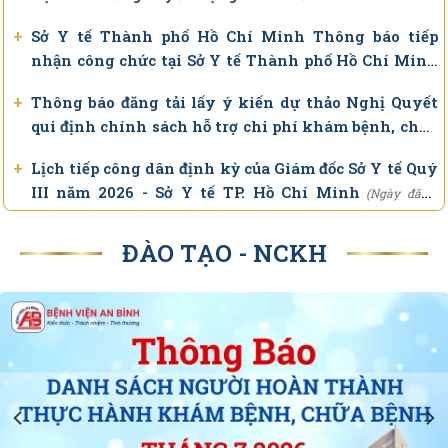
+
2pcbs #112 – Ung thư đại trực tràng chữa được
(Ngày đăng: 31/07/2026)
không?
+
Sở Y tế Thành phố Hồ Chí Minh Thông báo tiếp
nhận công chức tại Sở Y tế Thành phố Hồ Chí Minh
+
2pcbs #111 – Làm đẹp da không bằng mỹ phẩm đắt
- Sở Y tế TP. Hồ Chí Minh
(Ngày đăng: 24/07/2026)
tiền, có hay không?
+
Thông báo đăng tải lấy ý kiến dự thảo Nghị Quyết
qui định chính sách hỗ trợ chi phí khám bệnh, chữa
+
2pcbs#110 – Dị tật khe hở môi – vòm miệng ở trẻ em
bệnh cho người bệnh chạy thận nhân tạo và dự
điều trị được không?
+
Lịch tiếp công dân định kỳ của Giám đốc Sở Y tế Quý
thảo Nghị quyết của Hội đồng nhân dân Thành phố
III năm 2026 - Sở Y tế TP. Hồ Chí Minh
(Ngày đăng:
+
quy định mức hỗ trợ đóng bảo hiểm y tế cho người
2pcbs#109 – Điều trị Đau thần kinh sau Zona bằng
30/06/2026)
cao tuổi, học sinh trên địa bàn Thành phố Hồ chí
phương pháp Y học cổ truyền
+
Trung tâm Y tế Khu vực Bàu Bàng thông báo tuyển
Minh. - Sở Y tế TP. Hồ Chí Minh
ĐÀO TẠO - NCKH
(Ngày đăng: 17/07/2026)
dụng - Sở Y tế TP. Hồ Chí Minh
(Ngày đăng: 25/06/2026)
+
2pcbs#108 – Những điều cần lưu ý đối với đơn thuốc
dài ngày (90 ngày)