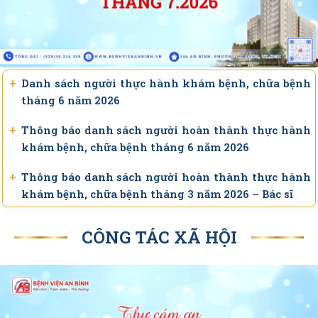
+
Danh sách người thực hành khám bệnh, chữa bệnh
tháng 6 năm 2026
+
Thông báo danh sách người hoàn thành thực hành
khám bệnh, chữa bệnh tháng 6 năm 2026
+
Thông báo danh sách người hoàn thành thực hành
khám bệnh, chữa bệnh tháng 3 năm 2026 – Bác sĩ
+
Thông báo danh sách người hoàn thành thực hành
CÔNG TÁC XÃ HỘI
khám bệnh, chữa bệnh tháng 5 năm 2026 – Đợt 1
+
Danh sách người thực hành khám bệnh, chữa bệnh
tháng 5 năm 2026
+
Danh sách người hoàn thành thực hành khám