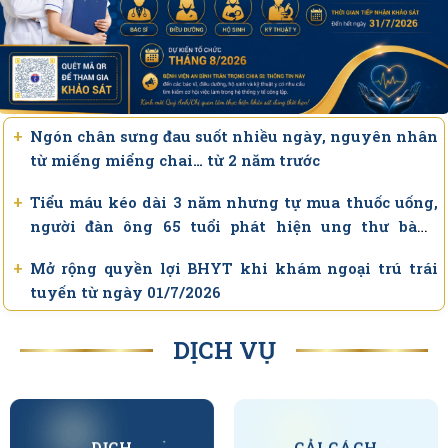
+
Ngón chân sưng đau suốt nhiều ngày, nguyên nhân
từ miếng miểng chai… từ 2 năm trước
+
Tiểu máu kéo dài 3 năm nhưng tự mua thuốc uống,
người đàn ông 65 tuổi phát hiện ung thư bàng
quang giai đoạn muộn
+
Mở rộng quyền lợi BHYT khi khám ngoại trú trái
tuyến từ ngày 01/7/2026
+
Bệnh viện An Bình triển khai kỹ thuật nội soi tán
DỊCH VỤ
sỏi thận bằng ống soi mềm, mở rộng điều trị ít xâm
lấn cho người bệnh
+
Bệnh viện An Bình lần đầu triển khai thành công
kỹ thuật tán sỏi thận qua da đường hầm nhỏ.
DỊCH
CẢI CÁCH