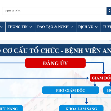
THÔNG TIN
ĐÀO TẠO & NCKH
DỊCH VỤ
TUY