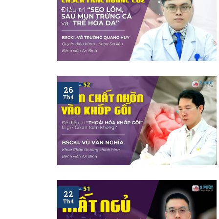
26
Th4
22
Th4