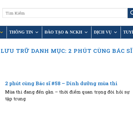
THÔNG TIN
ĐÀO TẠO & NCKH
DỊCH VỤ
TUY
LƯU TRỮ DANH MỤC:
2 PHÚT CÙNG BÁC SĨ
2 phút cùng Bác sĩ #58 – Dinh dưỡng mùa thi
Mùa thi đang đến gần – thời điểm quan trọng đòi hỏi sự
tập trung