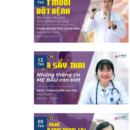
Th5
12
Th5
05
Th5