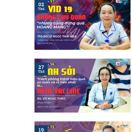
02
Th6
27
Th5
19