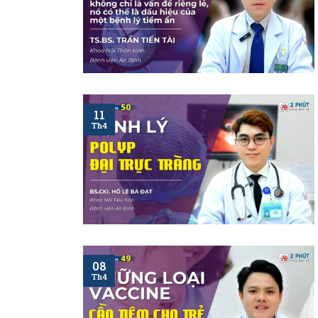
11
Th4
08
Th4