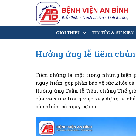
Chuyển
đến
nội
dung
GIỚI THIỆU
TIN TỨC & SỰ KIỆN
Hưởng ứng lễ tiêm chủng
Tiêm chủng là một trong những biện 
nguy hiểm, góp phần bảo vệ sức khỏe cá
Hưởng ứng Tuần lễ Tiêm chủng Thế giới
của vaccine trong việc xây dựng lá chắn 
các nhóm có nguy cơ cao.