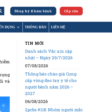
Đăng ký Khám bệnh
Cấp cứu
ỂN DỤNG
THÔNG BÁO
LIÊN HỆ
TIN MỚI
Danh sách Vắc xin cập
nhật – Ngày 29/7/2026
nhiễm
07/08/2026
Thông báo chào giá Cung
trọng
cấp vòng đeo tay y tế cho
ổi và
người bệnh năm 2026 –
2027
06/08/2026
2pcbs #118: Nhóm người mắc