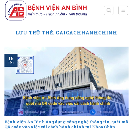
Chuyển
đến
nội
dung
LƯU TRỮ THẺ:
CAICACHHANHCHINH
16
Th1
Bệnh viện An Bình ứng dụng công nghệ thông tin, quét mã
QR code vào việc cải cách hành chính tại Khoa Chấn
Thương Chỉnh Hình