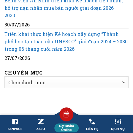
Bệnh viện An Bình triển khai Kế hoạch tiếp nhận,
hỗ trợ nạn nhân mua bán người giai đoạn 2026 –
2030
30/07/2026
Triển khai thực hiện Kế hoạch xây dựng “Thành
phố học tập toàn cầu UNESCO” giai đoạn 2024 – 2030
trong 06 tháng cuối năm 2026
27/07/2026
CHUYÊN MỤC
CHUYÊN
MỤC
© 2026 Bản quyền thuộc về Bệnh viện An Bình | Phát
triển bởi Tổ Truyền thông - Sự kiện.
Đặt khám
FANPAGE
ZALO
LIÊN HỆ
DỊCH VỤ
Online