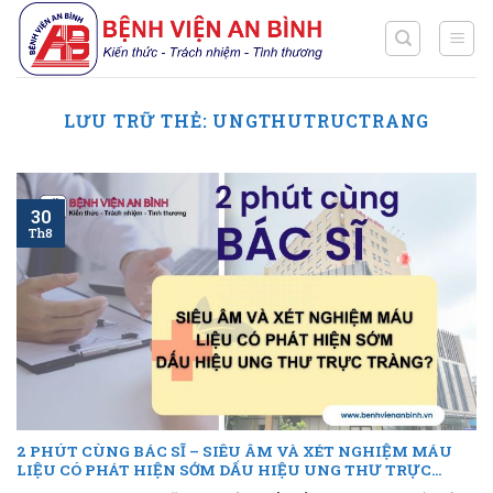
Chuyển
đến
nội
dung
LƯU TRỮ THẺ:
UNGTHUTRUCTRANG
30
Th8
2 PHÚT CÙNG BÁC SĨ – SIÊU ÂM VÀ XÉT NGHIỆM MÁU
LIỆU CÓ PHÁT HIỆN SỚM DẤU HIỆU UNG THƯ TRỰC
TRÀNG?