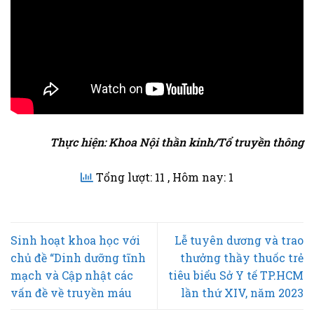
Thực hiện: Khoa Nội thần kinh/Tổ truyền thông
Tổng lượt: 11
, Hôm nay: 1
Sinh hoạt khoa học với
Lễ tuyên dương và trao
chủ đề “Dinh dưỡng tĩnh
thưởng thầy thuốc trẻ
mạch và Cập nhật các
tiêu biểu Sở Y tế TP.HCM
vấn đề về truyền máu
lần thứ XIV, năm 2023