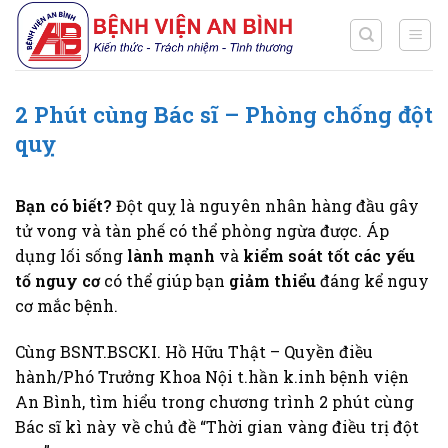
Chuyển
đến
nội
dung
2 Phút cùng Bác sĩ – Phòng chống đột
quỵ
Bạn có biết?
Đột quỵ là nguyên nhân hàng đầu gây
tử vong và tàn phế có thể phòng ngừa được. Áp
dụng lối sống
lành mạnh
và
kiểm soát tốt các yếu
tố nguy cơ
có thể giúp bạn
giảm thiểu
đáng kể nguy
cơ mắc bệnh.
Cùng BSNT.BSCKI. Hồ Hữu Thật – Quyền điều
hành/Phó Trưởng Khoa Nội t.hần k.inh bệnh viện
An Bình, tìm hiểu trong chương trình 2 phút cùng
Bác sĩ kì này về chủ đề “Thời gian vàng điều trị đột