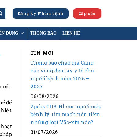
Đăng ký Khám bệnh
Cấp cứu
ỂN DỤNG
THÔNG BÁO
LIÊN HỆ
ó
TIN MỚI
Thông báo chào giá Cung
cấp vòng đeo tay y tế cho
người bệnh năm 2026 –
2027
o cả…
06/08/2026
hể để
2pcbs #118: Nhóm người mắc
 hiệu
bệnh lý Tim mạch nên tiêm
những loại Vắc-xin nào?
 hoạt
31/07/2026
 pháp