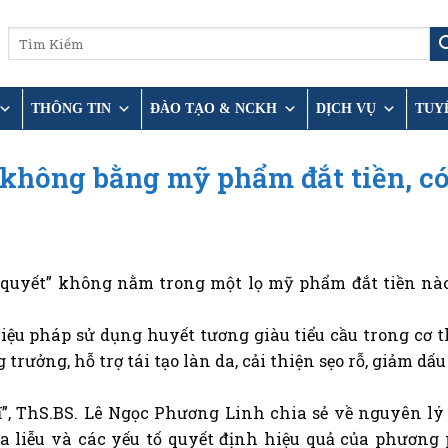
THÔNG TIN
ĐÀO TẠO & NCKH
DỊCH VỤ
TUY
 không bằng mỹ phẩm đắt tiền, c
quyết” không nằm trong một lọ mỹ phẩm đắt tiền nà
liệu pháp sử dụng huyết tương giàu tiểu cầu trong cơ t
trưởng, hỗ trợ tái tạo làn da, cải thiện sẹo rỗ, giảm dấu
”,
ThS.BS.
Lê Ngọc Phương Linh chia sẻ về nguyên lý
 liễu và các yếu tố quyết định hiệu quả của phương