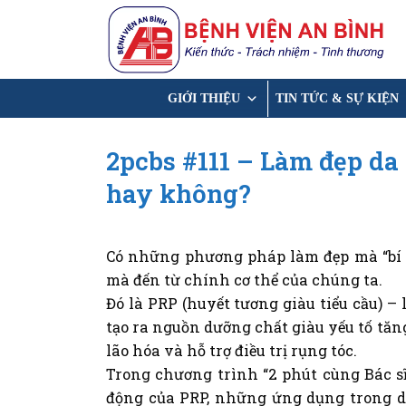
Chuyển
đến
nội
dung
GIỚI THIỆU
TIN TỨC & SỰ KIỆN
2pcbs #111 – Làm đẹp da
hay không?
Có những phương pháp làm đẹp mà “bí 
mà đến từ chính cơ thể của chúng ta.
Đó là PRP (huyết tương giàu tiểu cầu) – 
tạo ra nguồn dưỡng chất giàu yếu tố tăng 
lão hóa và hỗ trợ điều trị rụng tóc.
Trong chương trình “2 phút cùng Bác sĩ
động của PRP, những ứng dụng trong da