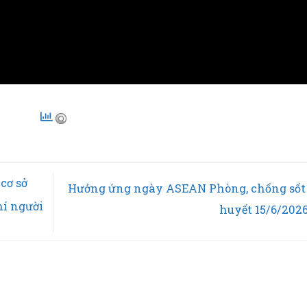
ng lượt: 48
, Hôm nay: 2
cơ sở
Hưởng ứng ngày ASEAN Phòng, chống sốt
hí người
huyết 15/6/202