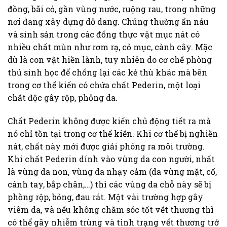
đồng, bãi cỏ, gần vùng nước, ruộng rau, trong những
nơi đang xây dựng dở dang. Chúng thường ẩn náu
và sinh sản trong các đống thực vật mục nát có
nhiều chất mùn như rơm rạ, cỏ mục, cành cây. Mặc
dù là con vật hiền lành, tuy nhiên do cơ chế phòng
thủ sinh học để chống lại các kẻ thù khác mà bên
trong cơ thể kiến có chứa chất Pederin, một loại
chất độc gây rộp, phỏng da.
Chất Pederin không được kiến chủ động tiết ra mà
nó chỉ tồn tại trong cơ thể kiến. Khi cơ thể bị nghiền
nát, chất này mới được giải phóng ra môi trường.
Khi chất Pederin dính vào vùng da con người, nhất
là vùng da non, vùng da nhạy cảm (da vùng mặt, cổ,
cánh tay, bắp chân,…) thì các vùng da chỗ này sẽ bị
phồng rộp, bỏng, đau rát. Một vài trường hợp gây
viêm da, và nếu không chăm sóc tốt vết thương thì
có thể gây nhiễm trùng và tình trạng vết thương trở