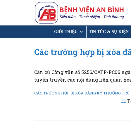
Chuyển
đến
nội
dung
GIỚI THIỆU
TIN TỨC & SỰ KIỆN
Các trường hợp bị xóa đ
Căn cứ Công văn số 5256/CATP-PC06 ngà
tuyên truyền các nội dung liên quan xó
CÁC TRƯỜNG HỢP BỊ XÓA ĐĂNG KÝ THƯỜNG TRÚ
T