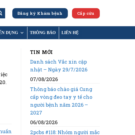
Đăng ký Khám bệnh
Cấp cứu
ỂN DỤNG
THÔNG BÁO
LIÊN HỆ
TIN MỚI
Danh sách Vắc xin cập
nhật – Ngày 29/7/2026
iệc
07/08/2026
20.
Thông báo chào giá Cung
cấp vòng đeo tay y tế cho
người bệnh năm 2026 –
2027
06/08/2026
 huấn
2pcbs #118: Nhóm người mắc