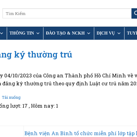
THÔNG TIN
ĐÀO TẠO & NCKH
DỊCH VỤ
TUY
ăng ký thường trú
y 04/10/2023 của Công an Thành phố Hồ Chí Minh về v
a đăng ký thường trú theo quy định Luật cư trú năm 20
Tải xuống
ổng lượt: 17
, Hôm nay: 1
Bệnh viện An Bình tổ chức miễn phí lớp tập