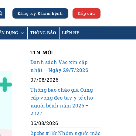
Đăng ký Khám bệnh
Cấp cứu
ỂN DỤNG
THÔNG BÁO
LIÊN HỆ
TIN MỚI
Danh sách Vắc xin cập
nhật – Ngày 29/7/2026
07/08/2026
Thông báo chào giá Cung
cấp vòng đeo tay y tế cho
người bệnh năm 2026 –
2027
06/08/2026
2pcbs #118: Nhóm người mắc