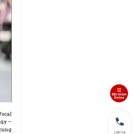
Đặt khám
Online
Vocal
cậy –
 cung
Liên hệ