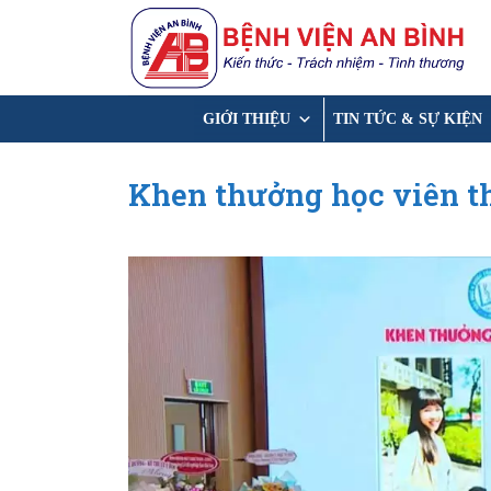
Chuyển
đến
nội
dung
GIỚI THIỆU
TIN TỨC & SỰ KIỆN
Khen thưởng học viên thạ