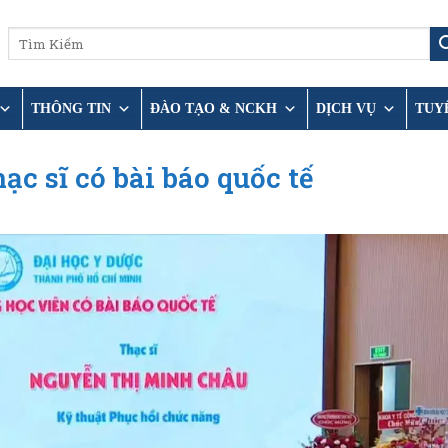
THÔNG TIN
ĐÀO TẠO & NCKH
DỊCH VỤ
TUY
c sĩ có bài báo quốc tế