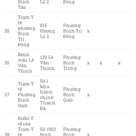
Bình
Lộ 2
Đông
Tân
Trạm Y
tế
815
Phường
phường
25
Hương
Bình Trị
x
Bình
Lộ 2
Đông
Trị
Đông
Bệnh
130 Lê
Phường
viện Lê
26
Văn
Bình
x
x
x
Văn
Thịnh
Trưng
Thịnh
Số 1
Trạm Y
khu
tế
Phường
hành
27
Phường
Bình
x
chính
Bình
Quới
Thanh
Quới
Đa
Điểm Y
tế của
Trạm Y
Số 1003
Phường
28
tế
Bình
Bình
x