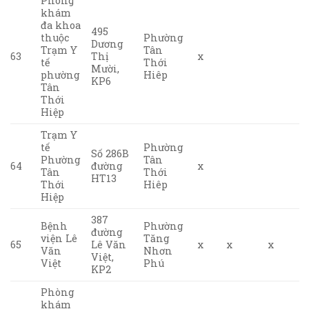
Phòng
khám
đa khoa
495
thuộc
Phường
Dương
Trạm Y
Tân
63
Thị
x
tế
Thới
Mười,
phường
Hiêp
KP6
Tân
Thới
Hiệp
Trạm Y
tế
Phường
Số 286B
Phường
Tân
64
đường
x
Tân
Thới
HT13
Thới
Hiêp
Hiệp
387
Bệnh
Phường
đường
viện Lê
Tăng
65
Lê Văn
x
x
x
Văn
Nhơn
Việt,
Việt
Phú
KP2
Phòng
khám