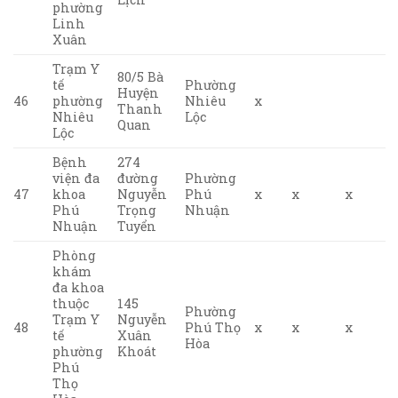
phường
Linh
Xuân
Trạm Y
80/5 Bà
tế
Phường
Huyện
46
phường
Nhiêu
x
Thanh
Nhiêu
Lộc
Quan
Lộc
Bệnh
274
viện đa
đường
Phường
47
khoa
Nguyễn
Phú
x
x
x
Phú
Trọng
Nhuận
Nhuận
Tuyển
Phòng
khám
đa khoa
thuộc
145
Phường
Trạm Y
Nguyễn
48
Phú Thọ
x
x
x
tế
Xuân
Hòa
phường
Khoát
Phú
Thọ