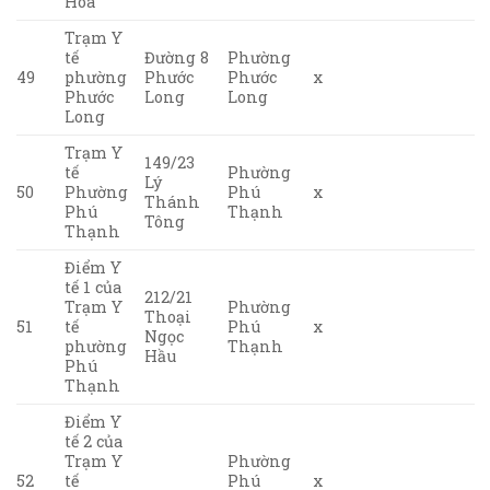
Hòa
Trạm Y
tế
Đường 8
Phường
49
phường
Phước
Phước
x
Phước
Long
Long
Long
Trạm Y
149/23
tế
Phường
Lý
50
Phường
Phú
x
Thánh
Phú
Thạnh
Tông
Thạnh
Điểm Y
tế 1 của
212/21
Trạm Y
Phường
Thoại
51
tế
Phú
x
Ngọc
phường
Thạnh
Hầu
Phú
Thạnh
Điểm Y
tế 2 của
Trạm Y
Phường
52
tế
Phú
x