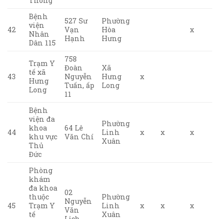
Thông
Bệnh
527 Sư
Phường
viện
42
Vạn
Hòa
x
Nhân
Hạnh
Hưng
Dân 115
758
Trạm Y
Đoàn
Xã
tế xã
43
Nguyễn
Hưng
x
Hưng
Tuấn, ấp
Long
Long
11
Bệnh
viện đa
Phường
khoa
64 Lê
44
Linh
x
x
x
khu vực
Văn Chí
Xuân
Thủ
Đức
Phòng
khám
đa khoa
02
thuộc
Phường
Nguyễn
45
Trạm Y
Linh
x
x
x
Văn
tế
Xuân
Lịch