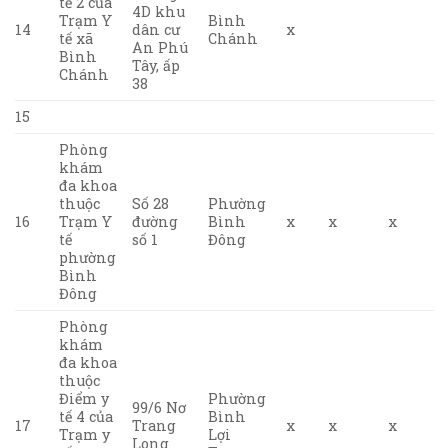
tế 2 của
4D khu
Trạm Y
Bình
14
dân cư
x
tế xã
Chánh
An Phú
Bình
Tây, ấp
Chánh
38
15
Phòng
khám
đa khoa
thuộc
Số 28
Phường
16
Trạm Y
đường
Bình
x
x
x
tế
số 1
Đông
phường
Bình
Đông
Phòng
khám
đa khoa
thuộc
Điểm y
Phường
99/6 Nơ
tế 4 của
Bình
17
Trang
x
x
x
Trạm y
Lợi
Long