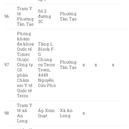
Trạm Y
Số 2
tế
Phường
96
đường
Phường
Tân Tạo
3C
Tân Tạo
Phòng
khám
đa khoa
Tầng 1,
Quốc tế
Block F-
Timec
G
thuộc
Chung
Phường
97
Công ty
cư Tecco
x
x
x
Tân Tạo
Cổ
Town,
phần
4449
Chăm
Nguyễn
sóc Y tế
Cửu Phú
Quốc tế
Tecco
Trạm Y
tế xã
Ấp Xóm
Xã An
98
x
An
Quạt
Long
Long