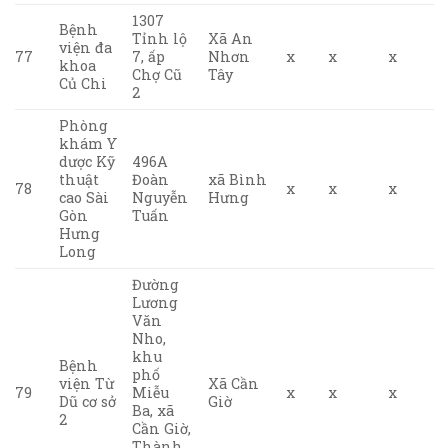
1307
Bệnh
Tỉnh lộ
Xã An
viện đa
77
7, ấp
Nhơn
x
x
x
khoa
Chợ Cũ
Tây
Củ Chi
2
Phòng
khám Y
dược Kỹ
496A
thuật
Đoàn
xã Bình
78
x
x
x
cao Sài
Nguyễn
Hưng
Gòn
Tuấn
Hưng
Long
Đường
Lương
Văn
Nho,
khu
Bệnh
phố
viện Từ
Xã Cần
79
Miễu
x
x
x
Dũ cơ sở
Giờ
Ba, xã
2
Cần Giờ,
Thành