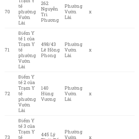
Trạm Y
262
tế
Phường
Nguyễn
70
phường
Vườn
x
Tri
Vườn
Lài
Phương
Lài
Điểm Y
tế 1 của
Trạm Y
498/43
Phường
71
tế
Lê Hồng
Vườn
x
phường
Phong
Lài
Vườn
Lài
Điểm Y
tế 2 của
Trạm Y
140
Phường
72
tế
Hùng
Vườn
x
phường
Vương
Lài
Vườn
Lài
Điểm Y
tế 3 của
Trạm Y
Phường
445 Lý
73
tế
Vườn
x