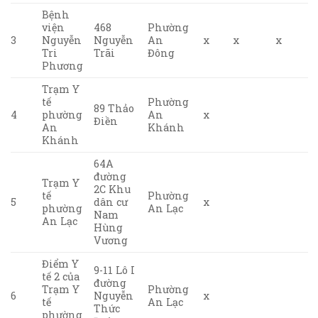
Bệnh
viện
468
Phường
3
Nguyễn
Nguyễn
An
x
x
x
Tri
Trãi
Đông
Phương
Trạm Y
tế
Phường
89 Thảo
4
phường
An
x
Điền
An
Khánh
Khánh
64A
đường
Trạm Y
2C Khu
tế
Phường
5
dân cư
x
phường
An Lạc
Nam
An Lạc
Hùng
Vương
Điểm Y
9-11 Lô I
tế 2 của
đường
Trạm Y
Phường
6
Nguyễn
x
tế
An Lạc
Thức
phường