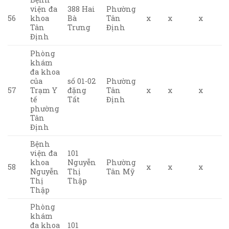
viện đa
388 Hai
Phường
56
khoa
Bà
Tân
x
x
x
Tân
Trưng
Định
Định
Phòng
khám
đa khoa
của
số 01-02
Phường
57
Trạm Y
đặng
Tân
x
x
x
tế
Tất
Định
phường
Tân
Định
Bệnh
viện đa
101
khoa
Nguyễn
Phường
58
x
x
x
Nguyễn
Thị
Tân Mỹ
Thị
Thập
Thập
Phòng
khám
đa khoa
101