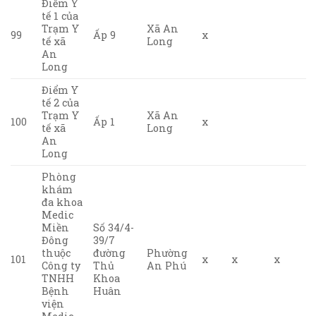
Điểm Y
tế 1 của
Trạm Y
Xã An
99
Ấp 9
x
tế xã
Long
An
Long
Điểm Y
tế 2 của
Trạm Y
Xã An
100
Ấp 1
x
tế xã
Long
An
Long
Phòng
khám
đa khoa
Medic
Miền
Số 34/4-
Đông
39/7
thuộc
đường
Phường
101
x
x
x
Công ty
Thủ
An Phú
TNHH
Khoa
Bệnh
Huân
viện