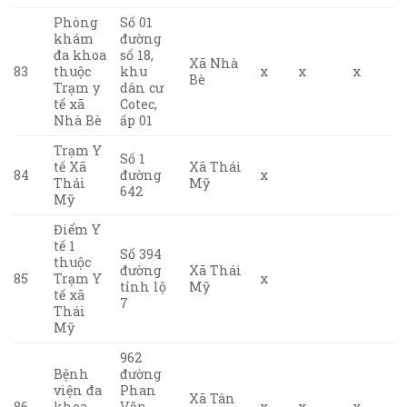
Phòng
Số 01
khám
đường
đa khoa
số 18,
Xã Nhà
83
thuộc
khu
x
x
x
Bè
Trạm y
dân cư
tế xã
Cotec,
Nhà Bè
ấp 01
Trạm Y
Số 1
tế Xã
Xã Thái
84
đường
x
Thái
Mỹ
642
Mỹ
Điểm Y
tế 1
Số 394
thuộc
đường
Xã Thái
85
Trạm Y
x
tỉnh lộ
Mỹ
tế xã
7
Thái
Mỹ
962
Bệnh
đường
viện đa
Phan
Xã Tân
86
khoa
Văn
x
x
x