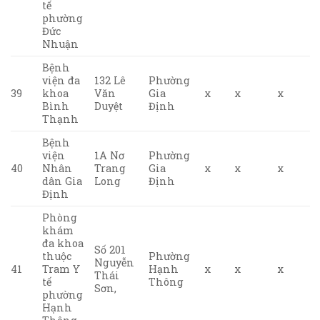
tế
phường
Đức
Nhuận
Bệnh
viện đa
132 Lê
Phường
39
khoa
Văn
Gia
x
x
x
Bình
Duyệt
Định
Thạnh
Bệnh
viện
1A Nơ
Phường
40
Nhân
Trang
Gia
x
x
x
dân Gia
Long
Định
Định
Phòng
khám
đa khoa
Số 201
thuộc
Phường
Nguyễn
41
Tram Y
Hạnh
x
x
x
Thái
tế
Thông
Sơn,
phường
Hạnh