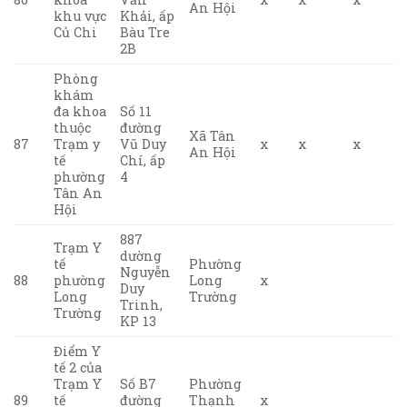
An Hội
khu vực
Khải, ấp
Củ Chi
Bàu Tre
2B
Phòng
khám
đa khoa
Số 11
thuộc
đường
Xã Tân
87
Trạm y
Vũ Duy
x
x
x
An Hội
tế
Chí, ấp
phường
4
Tân An
Hội
887
Trạm Y
dường
tế
Phường
Nguyễn
88
phường
Long
x
Duy
Long
Trường
Trinh,
Trường
KP 13
Điểm Y
tế 2 của
Trạm Y
Số B7
Phường
89
tế
đường
Thạnh
x