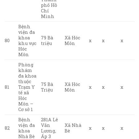
phố Hồ
Chí
Minh
Bệnh
viện đa
khoa
79 Bà
Xã Hóc
80
x
x
x
khu vực
triệu
Môn
Hóc
Môn
Phòng
khám
đa khoa
thuộc
75 Bà
Xã Hóc
81
Trạm Y
x
x
x
Triệu
Môn
tế xã
Hóc
Môn –
Cơ sở 1
Bệnh
281A Lê
viện đa
Văn
Xã Nhà
82
x
x
x
khoa
Lương,
Bè
Nhà Bè
Ấp 3