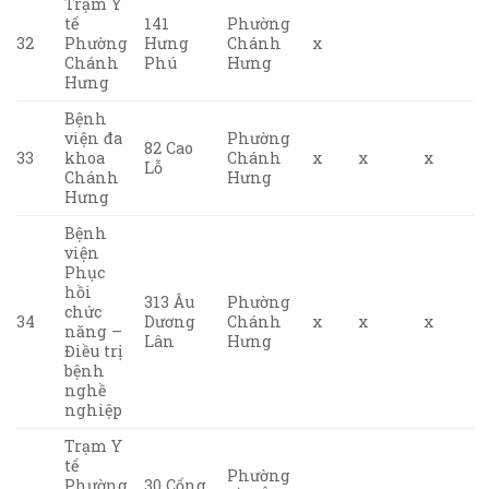
Trạm Y
tế
141
Phường
32
Phường
Hưng
Chánh
x
Chánh
Phú
Hưng
Hưng
Bệnh
viện đa
Phường
82 Cao
33
khoa
Chánh
x
x
x
Lỗ
Chánh
Hưng
Hưng
Bệnh
viện
Phục
hồi
313 Âu
Phường
chức
34
Dương
Chánh
x
x
x
năng –
Lân
Hưng
Điều trị
bệnh
nghề
nghiệp
Trạm Y
tế
Phường
Phường
30 Cống