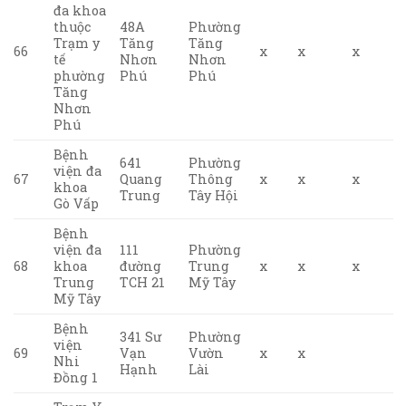
đa khoa
thuộc
48A
Phường
Trạm y
Tăng
Tăng
66
x
x
x
tế
Nhơn
Nhơn
phường
Phú
Phú
Tăng
Nhơn
Phú
Bệnh
641
Phường
viện đa
67
Quang
Thông
x
x
x
khoa
Trung
Tây Hội
Gò Vấp
Bệnh
viện đa
111
Phường
68
khoa
đường
Trung
x
x
x
Trung
TCH 21
Mỹ Tây
Mỹ Tây
Bệnh
341 Sư
Phường
viện
69
Vạn
Vườn
x
x
Nhi
Hạnh
Lài
Đồng 1