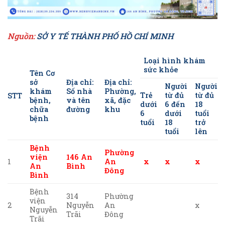
Nguồn:
SỞ Y TẾ THÀNH PHỐ HỒ CHÍ MINH
Loại hình khám
sức khỏe
Tên Cơ
sở
Địa chỉ:
Địa chỉ:
Người
Người
khám
Số nhà
Phường,
Trẻ
từ đủ
từ đủ
STT
bệnh,
và tên
xã, đặc
dưới
6 đến
18
chữa
đường
khu
6
dưới
tuổi
bệnh
tuổi
18
trở
tuổi
lên
Bệnh
Phường
viện
146 An
1
An
x
x
x
An
Bình
Đông
Bình
Bệnh
314
Phường
viện
2
Nguyễn
An
x
Nguyễn
Trãi
Đông
Trãi