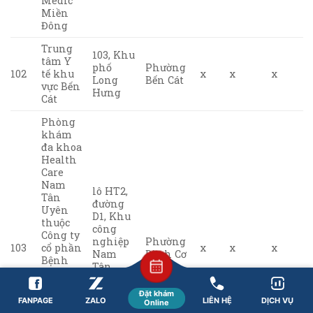
Medic
Miền
Đông
Trung
103, Khu
tâm Y
phố
Phường
102
tế khu
x
x
x
Long
Bến Cát
vực Bến
Hưng
Cát
Phòng
khám
đa khoa
Health
Care
Nam
lô HT2,
Tân
đường
Uyên
D1, Khu
thuộc
công
Công ty
nghiệp
Phường
103
cổ phần
x
x
x
Nam
Bình Cơ
Bệnh
Tân
viện –
Uyên
Phòng
mở
Đặt khám
khám
FANPAGE
ZALO
LIÊN HỆ
DỊCH VỤ
rộng
Online
đa khoa