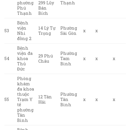
phường
299 Lũy
Thạnh
Phú
Bán
Thạnh
Bích
Bệnh
viện
14 Lý Tự
Phường
53
x
x
Nhi
Trọng
Sài Gòn
đồng 2
Bệnh
viện đa
Phường
29 Phú
54
khoa
Tam
x
x
x
Châu
Thủ
Bình
Đức
Phòng
khám
đa khoa
thuộc
Phường
12 Tân
55
Trạm Y
Tân
x
x
x
Hải
tế
Bình
phường
Tân
Bình
Bệnh