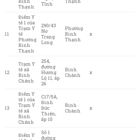
Bình
Thạnh
Tĩnh
Thạnh
Điểm Y
tế 1 của
290/43
Trạm Y
Phường
Nơ
11
tế
Bình
x
Trang
Phường
Thạnh
Long
Bình
Thạnh
254,
Trạm Y
đường
tế xã
Bình
12
Hương
x
Bình
Chánh
Lộ 11, ấp
Chánh
26
Điểm Y
C17/5A,
tế 1 của
Đinh
Trạm Y
Bình
13
Đức
x
tế xã
Chánh
Thiện,
Bình
ấp 10
Chánh
Số 1
Điểm Y
đường