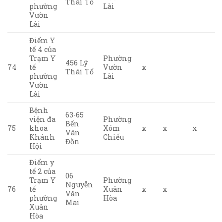
Thái Tổ
phường
Lài
Vườn
Lài
Điểm Y
tế 4 của
Trạm Y
Phường
456 Lý
74
tế
Vườn
x
Thái Tổ
phường
Lài
Vườn
Lài
Bệnh
63-65
viện đa
Phường
Bến
75
khoa
Xóm
x
x
x
Vân
Khánh
Chiếu
Đồn
Hội
Điểm y
tế 2 của
06
Trạm Y
Phường
Nguyễn
76
tế
Xuân
x
x
Văn
phường
Hòa
Mai
Xuân
Hòa