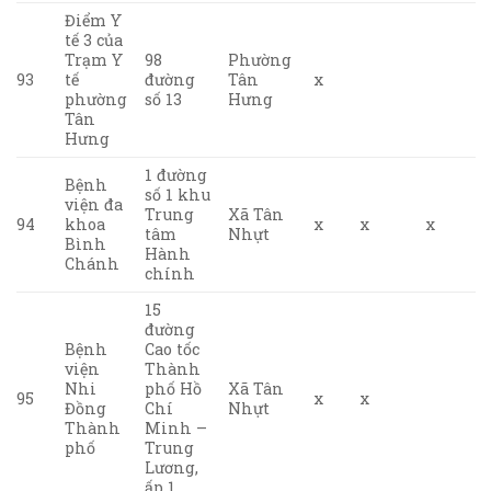
Điểm Y
tế 3 của
Trạm Y
98
Phường
93
tế
đường
Tân
x
phường
số 13
Hưng
Tân
Hưng
1 đường
Bệnh
số 1 khu
viện đa
Trung
Xã Tân
94
khoa
x
x
x
tâm
Nhựt
Bình
Hành
Chánh
chính
15
đường
Bệnh
Cao tốc
viện
Thành
Nhi
phố Hồ
Xã Tân
95
x
x
Đồng
Chí
Nhựt
Thành
Minh –
phố
Trung
Lương,
ấp 1