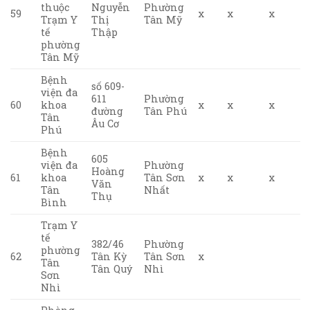
thuộc
Nguyễn
Phường
59
x
x
x
Trạm Y
Thị
Tân Mỹ
tế
Thập
phường
Tân Mỹ
Bệnh
số 609-
viện đa
611
Phường
60
khoa
x
x
x
đường
Tân Phú
Tân
Âu Cơ
Phú
Bệnh
605
viện đa
Phường
Hoàng
61
khoa
Tân Sơn
x
x
x
Văn
Tân
Nhất
Thụ
Bình
Trạm Y
tế
382/46
Phường
phường
62
Tân Kỳ
Tân Sơn
x
Tân
Tân Quý
Nhì
Sơn
Nhì