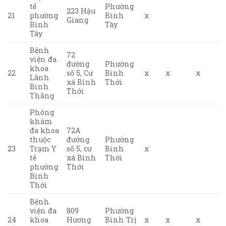
tế
Phường
223 Hậu
21
phường
Bình
x
Giang
Bình
Tây
Tây
Bệnh
72
viện đa
đường
Phường
khoa
22
số 5, Cư
Bình
x
x
x
Lãnh
xá Bình
Thới
Binh
Thới
Thăng
Phòng
khám
đa khoa
72A
thuộc
đường
Phường
23
Trạm Y
số 5, cư
Bình
x
tế
xá Bình
Thới
phường
Thới
Bình
Thới
Bệnh
viện đa
809
Phường
24
khoa
Hương
Bình Trị
x
x
x