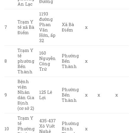
Đường
An Lạc
1193
đường
Trạm Y
Phan
Xã Bà
7
tế xã Bà
x
Văn
Điểm
Điểm
Hớn, ấp
32
Trạm Y
160
tế
Phường
Nguyễn
8
phường
Bến
x
Công
Bến
Thành
Trứ
Thành
Bệnh
viện
Phường
Nhân
125 Lê
9
Bến
x
x
x
dân Gia
Lợi
Thành
Định
(cơ sở 2)
Trạm Y
435-437
tế
Phường
Xô Viết
10
Phường
Bình
x
Nghệ