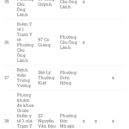
35
Cầu Ông
x
Cầu
Quỳnh
Lãnh
Ông
Lãnh
Điẻm Y
tế 1
Trạm Y
Phường
tế
97 Cô
36
Cầu Ông
x
Phường
Giang
Lãnh
Cầu
Ông
Lãnh
Bệnh
266 Lý
Phường
viện
37
Thường
Diên
x
Trưng
Kiệt
Hồng
Vương
Phòng
khám
đa khoa
thuộc
Điểm y
23
Phường
38
tế 3 của
Nguyễn
Đức
x
x
x
Trạm Y
Văn Đậu
Nhuận