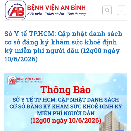
Chuyển
đến
nội
dung
Sở Y tế TP.HCM: Cập nhật danh sách
cơ sở đăng ký khám sức khoẻ định
kỳ miễn phí người dân (12g00 ngày
10/6/2026)