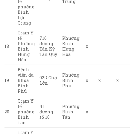
tế
Trung
phường
Bình
Lợi
Trung
Trạm Y
tế
716
Phường
Phường
đường
Bình
18
x
Bình
Tân Kỳ
Hưng
Hưng
Tân Quý
Hòa
Hòa
Bệnh
viện đa
Phường
02D Chợ
19
khoa
Bình
x
x
x
Lớn
Bình
Phú
Phú
Trạm Y
tế
41
Phường
20
phường
đường
Bình
x
Bình
số 16
Tân
Tân
Trạm Y