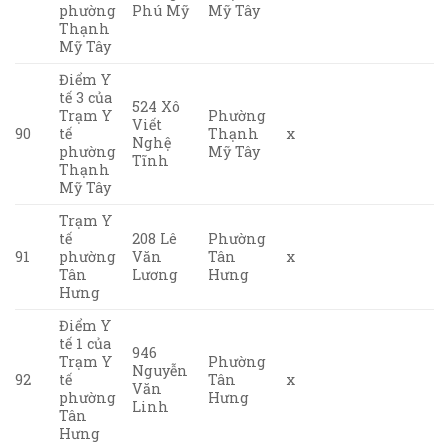
phường
Phú Mỹ
Mỹ Tây
Thạnh
Mỹ Tây
Điểm Y
tế 3 của
524 Xô
Trạm Y
Phường
Viết
90
tế
Thạnh
x
Nghệ
phường
Mỹ Tây
Tĩnh
Thạnh
Mỹ Tây
Trạm Y
tế
208 Lê
Phường
91
phường
Văn
Tân
x
Tân
Lương
Hưng
Hưng
Điểm Y
tế 1 của
946
Trạm Y
Phường
Nguyễn
92
tế
Tân
x
Văn
phường
Hưng
Linh
Tân
Hưng