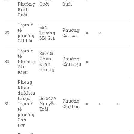
Phường
Quới
Quới
Bình
Quới
Trạm Y
564
tế
Phường
29
Trương
x
x
phường
Cát Lái
Mô Gia
Cát Lái
Trạm Y
330/23
tế
Phan
Phường
30
Phường
x
Đình
Cầu Kiệu
Cầu
Phùng
Kiệu
Phòng
khám
đa khoa
thuộc
Số 642A
Phường
31
Trạm Y
Nguyễn
x
x
x
Chợ Lớn
tế
Trãi
phường
Chợ
Lớn