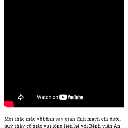
Mọi thắc mắc về bệnh suy giãn tĩnh mạch chi dưới,
quý thầy cô giáo vui lòng liên hệ với Bệnh viện An