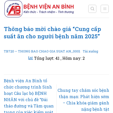
Chuyển
đến
nội
dung
Thông báo mời chào giá “Cung cấp
suất ăn cho người bệnh năm 2025”
TB720 – THONG BAO CHAO GIA SUAT AN_0001
Tải xuống
Tổng lượt: 41
, Hôm nay: 2
Bệnh viện An Bình tổ
chức chương trình Sinh
Chung tay chăm sóc bệnh
hoạt Câu lạc bộ BỆNH
thận mạn: Phát hiện sớm
NHÂN với chủ đề “Đái
– Chìa khóa giảm gánh
tháo đường và Tầm quan
nặng bệnh tật
trọng của việc kiểm soát