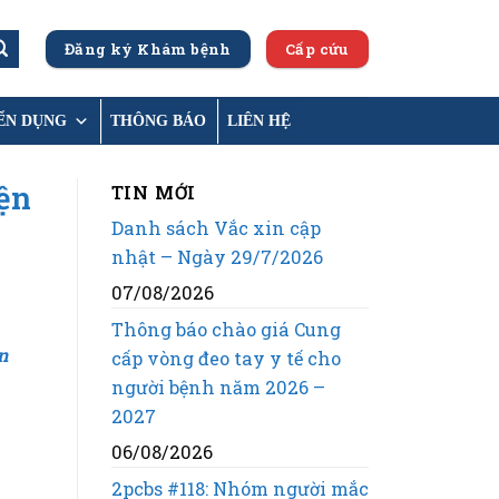
Đăng ký Khám bệnh
Cấp cứu
ỂN DỤNG
THÔNG BÁO
LIÊN HỆ
iện
TIN MỚI
Danh sách Vắc xin cập
nhật – Ngày 29/7/2026
07/08/2026
Thông báo chào giá Cung
n
cấp vòng đeo tay y tế cho
người bệnh năm 2026 –
2027
06/08/2026
2pcbs #118: Nhóm người mắc