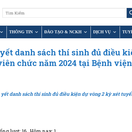
THÔNG TIN
ĐÀO TẠO & NCKH
DỊCH VỤ
TUY
yết danh sách thí sinh đủ điều k
viên chức năm 2024 tại Bệnh viện
yết danh sách thí sinh đủ điều kiện dự vòng 2 kỳ xét tuyể
ổng lượt: 16
, Hôm nay: 1