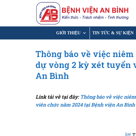
Chuyển
đến
nội
dung
GIỚI THIỆU
TIN TỨC & SỰ KIỆN
Thông báo về việc niêm 
dự vòng 2 kỳ xét tuyển 
An Bình
Link tải về tại đây:
Thông báo về việc niêm 
viên chức năm 2024 tại Bệnh viện An Bình
T