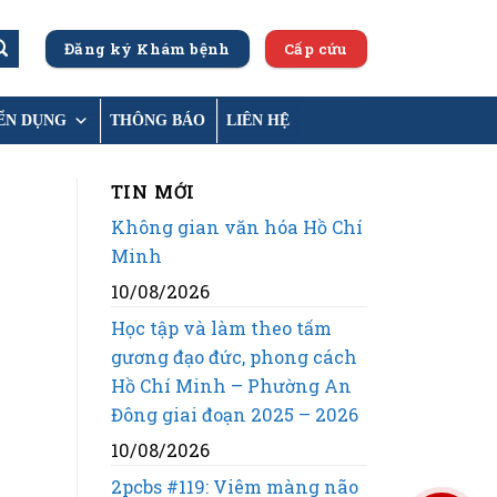
Đăng ký Khám bệnh
Cấp cứu
ỂN DỤNG
THÔNG BÁO
LIÊN HỆ
TIN MỚI
Không gian văn hóa Hồ Chí
Minh
10/08/2026
Học tập và làm theo tấm
gương đạo đức, phong cách
Hồ Chí Minh – Phường An
Đông giai đoạn 2025 – 2026
10/08/2026
2pcbs #119: Viêm màng não