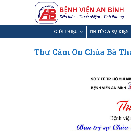
Chuyển
đến
nội
dung
GIỚI THIỆU
TIN TỨC & SỰ KIỆN
Thư Cám Ơn Chùa Bà Th