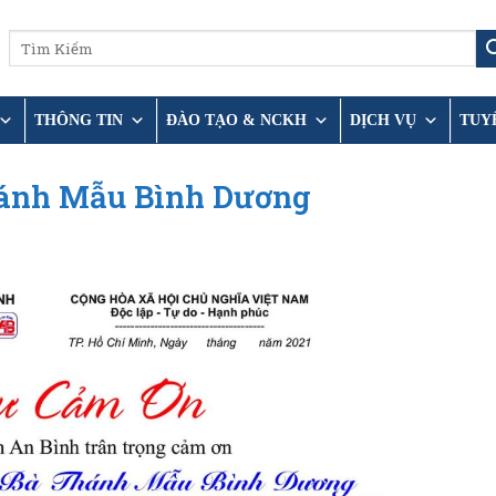
THÔNG TIN
ĐÀO TẠO & NCKH
DỊCH VỤ
TUY
ánh Mẫu Bình Dương