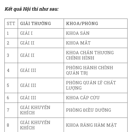
Kết quả Hội thi như sau:
STT
GIẢI THƯỞNG
KHOA/PHÒNG
1
GIẢI I
KHOA SẢN
2
GIẢI II
KHOA MẮT
KHOA CHẤN THƯƠNG
3
GIẢI II
CHỈNH HÌNH
PHÒNG HÀNH CHÍNH
4
GIẢI III
QUẢN TRỊ
PHÒNG QUẢN LÝ CHẤT
5
GIẢI III
LƯỢNG
6
GIẢI III
KHOA CẤP CỨU
GIẢI KHUYẾN
7
PHÒNG ĐIỀU DƯỠNG
KHÍCH
GIẢI KHUYẾN
8
KHOA RĂNG HÀM MẶT
KHÍCH