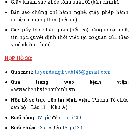
Giấy khám sức khỏe tổng quát: 01 (bản chính).
Bản sao chứng chỉ hành nghề, giấy phép hành
nghề có chứng thực (nếu có).
Các giấy tờ có liên quan (nếu có): bằng ngoại ngữ,
tin học, quyết định thôi việc tại cơ quan cũ… (Sao
y có chứng thực).
NỘP HỒ SƠ:
Qua mail:
tuyendung.bvab146@gmail.com
Qua trang web bệnh viện:
//www.benhvienanbinh.vn
Nộp hồ sơ trực tiếp tại bệnh viện:
(Phòng Tổ chức
cán bộ – Lầu 11 – Khu A)
Buổi sáng:
07 giờ
đến
11 giờ 30
.
Buổi chiều:
13 giờ
đến
16 giờ 30
.